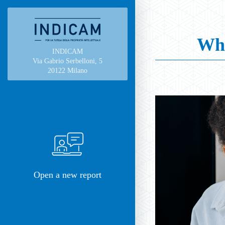
Whi
INDICAM
Via Gabrio Serbelloni, 5
20122 Milano
Open a new report